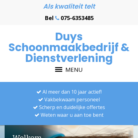
Als kwaliteit telt
Bel
075-6353485
Duys
Schoonmaakbedrijf &
Dienstverlening
MENU
Al meer dan 10 jaar actief!
Vakbekwaam personeel
Scherp en duidelijke offertes
Weten waar u aan toe bent