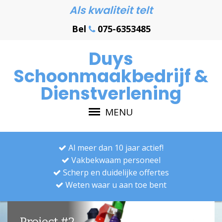
Als kwaliteit telt
Bel
075-6353485
Duys
Schoonmaakbedrijf &
Dienstverlening
MENU
Al meer dan 10 jaar actief!
Vakbekwaam personeel
Scherp en duidelijke offertes
Weten waar u aan toe bent