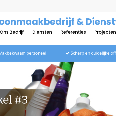
oonmaakbedrijf & Dienst
Ons Bedrijf
Diensten
Referenties
Projecten
Vakbekwaam personeel
Scherp en duidelijke of
kel #3