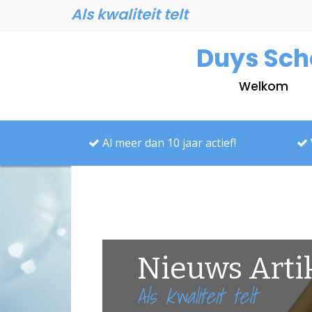
Als kwaliteit telt
Duys Sch
Welkom
Al meer dan 10 jaar actief!
Nieuws Arti
Als kwaliteit telt