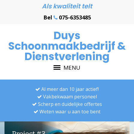
Als kwaliteit telt
Bel
075-6353485
Duys
Schoonmaakbedrijf &
Dienstverlening
MENU
Al meer dan 10 jaar actief!
Vakbekwaam personeel
Scherp en duidelijke offertes
Weten waar u aan toe bent